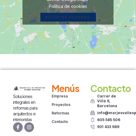
Política de cookies
ESTOY DE ACUERDO
Menús
Contacto
Soluciones
Empresa
Carrer de
Villà 9,
integrales en
Proyectos
Barcelona
reformas para
info@marjesvalles
Reformas
arquitectos e
interioristas
605 585 506
Contacto
931 433 989